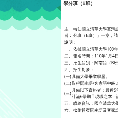
學分班（B班）
主
轉知國立清華大學臺灣
旨：
分班（B班）」一案，
說明：
一、
依據國立清華大學109年1
二、
報名時間：110年1月4
三、
招生語別：閩南語（B班
四、
招生對象：
(一)
具備大學畢業學歷。
(二)
取得閩南語/客家語中級
具備以下資格者：最近5
(三)
計滿6學期且現職之本土
五、
聯絡資訊：國立清華大學臺
六、
檢附旨案閩南語及客家