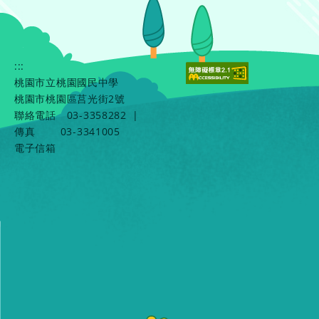
:::
桃園市立桃園國民中學
桃園市桃園區莒光街2號
聯絡電話
03-3358282
|
傳真
03-3341005
電子信箱