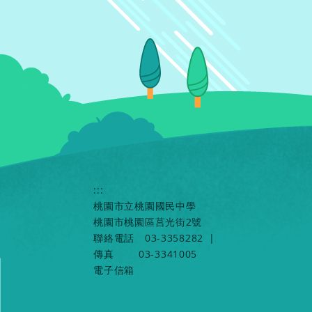
:::
桃園市立桃園國民中學
桃園市桃園區莒光街2號
聯絡電話
03-3358282
|
傳真
03-3341005
電子信箱