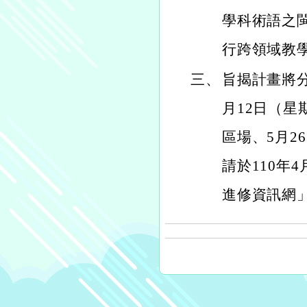
學科術語之
行跨領域教
三、
旨揭計畫將分
月12日（星
區場、5月
請於110年
進修資訊網」