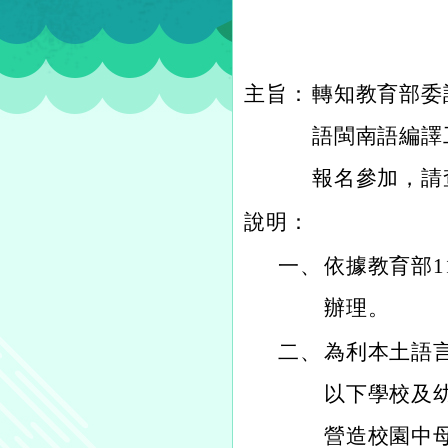
主旨：
轉知教育部委託
語閩南語編譯
報名參加，請
說明：
一、
依據教育部11
辦理。
二、
為利本土語
以下學校及
營造校園中