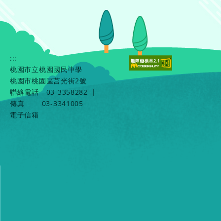
:::
桃園市立桃園國民中學
桃園市桃園區莒光街2號
聯絡電話
03-3358282
|
傳真
03-3341005
電子信箱