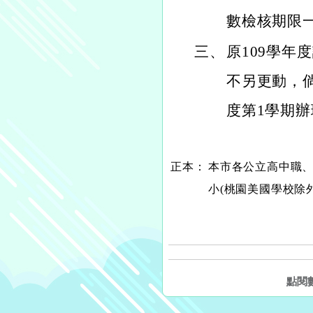
數檢核期限
三、
原109學年
不另更動，
度第1學期
正本：
本市各公立高中職、
小(桃園美國學校除外
點閱