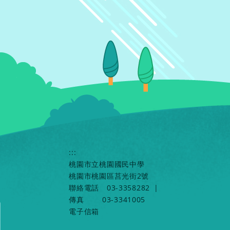
:::
桃園市立桃園國民中學
桃園市桃園區莒光街2號
聯絡電話
03-3358282
|
傳真
03-3341005
電子信箱