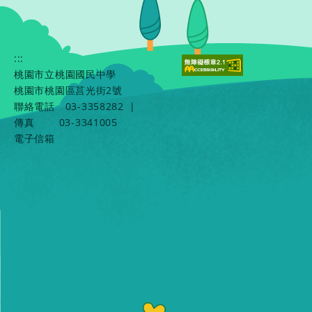
:::
桃園市立桃園國民中學
桃園市桃園區莒光街2號
聯絡電話
03-3358282
|
傳真
03-3341005
電子信箱