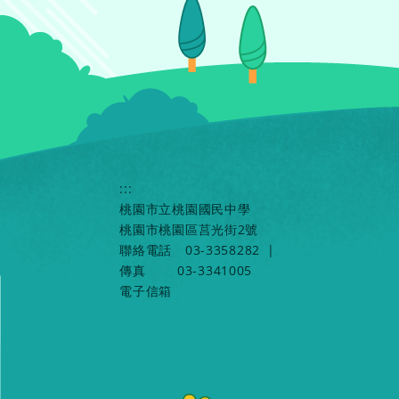
:::
桃園市立桃園國民中學
桃園市桃園區莒光街2號
聯絡電話
03-3358282
|
傳真
03-3341005
電子信箱