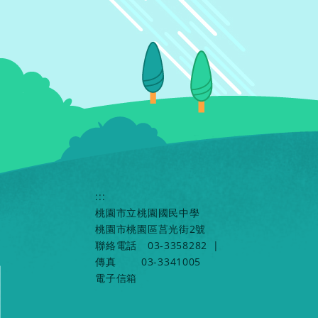
:::
桃園市立桃園國民中學
桃園市桃園區莒光街2號
聯絡電話
03-3358282
|
傳真
03-3341005
電子信箱