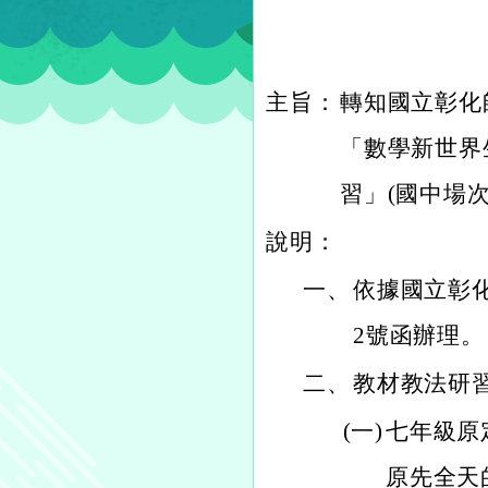
主旨：
轉知國立彰化
「數學新世界
習」(國中場
說明：
一、
依據國立彰化師
2號函辦理。
二、
教材教法研
(一)
七年級原定
原先全天