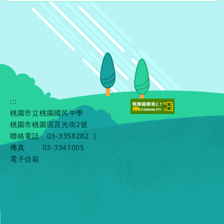
:::
桃園市立桃園國民中學
桃園市桃園區莒光街2號
聯絡電話
03-3358282
|
傳真
03-3341005
電子信箱