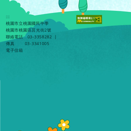
:::
桃園市立桃園國民中學
桃園市桃園區莒光街2號
聯絡電話
03-3358282
|
傳真
03-3341005
電子信箱