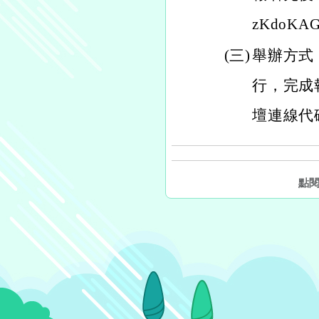
zKdoKA
(三)
舉辦方式：
行，完成
壇連線代
點