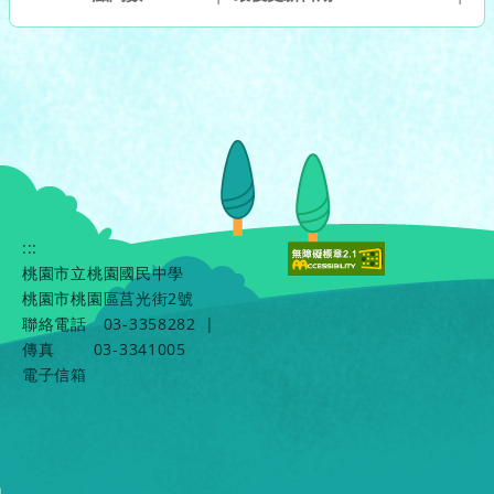
:::
桃園市立桃園國民中學
桃園市桃園區莒光街2號
聯絡電話
03-3358282
|
傳真
03-3341005
電子信箱