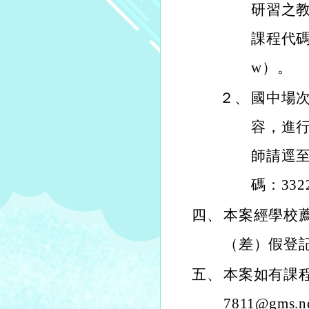
研習之
課程代碼：33
w）。
２、
國中場
容，進
師請逕
碼：33227
四、
本案經學校
（差）假登
五、
本案如有課程
7811@gms.n