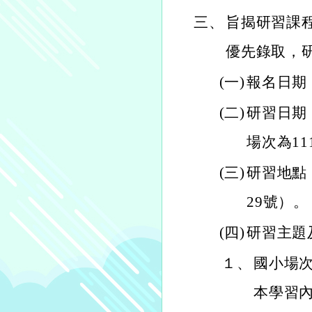
三、
旨揭研習課
優先錄取，
(一)
報名日期
(二)
研習日期
場次為1
(三)
研習地點
29號）。
(四)
研習主題
１、
國小場
本學習