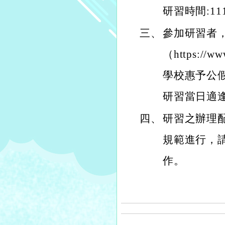
研習時間:111
三、
參加研習者
（https://
學校惠予公
研習當日適
四、
研習之辦理
規範進行，
作。