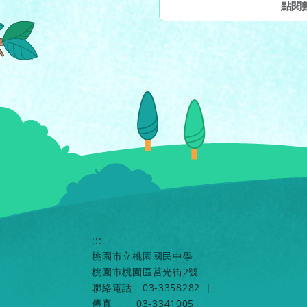
點閱
:::
桃園市立桃園國民中學
桃園市桃園區莒光街2號
聯絡電話
03-3358282
|
傳真
03-3341005