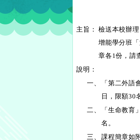
主旨：
檢送本校辦理
增能學分班「
章各1份，請
說明：
一、
「第二外語會
日，限額30
二、
「生命教育」
名。
三、
課程簡章如