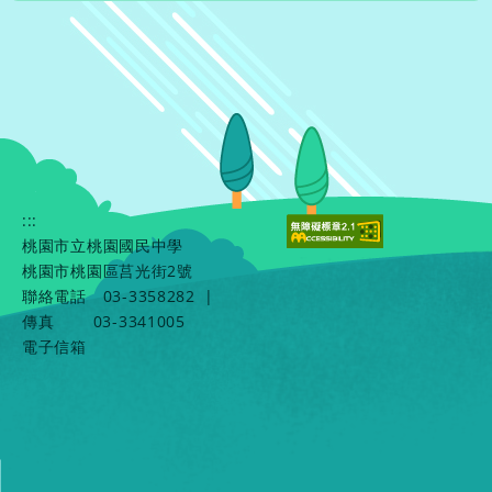
:::
桃園市立桃園國民中學
桃園市桃園區莒光街2號
聯絡電話
03-3358282
|
傳真
03-3341005
電子信箱