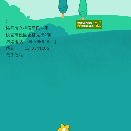
:::
桃園市立桃園國民中學
桃園市桃園區莒光街2號
聯絡電話
03-3358282
|
傳真
03-3341005
電子信箱