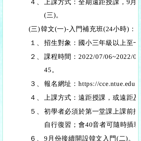
４、
上課方式：全期遠距授課，9月
(三)。
(三)
韓文(一)-入門補充班(24小時)：
１、
招生對象：國小三年級以上至一
２、
課程時間：2022/07/06~2022/08
45。
３、
報名網址：https://cce.ntue.edu.tw
４、
上課方式：遠距授課，或遠距及
５、
初學者必須於第一堂課上課前插班
自行復習；會40音者可隨時插
６、
9月份接續開設韓文入門(二)。