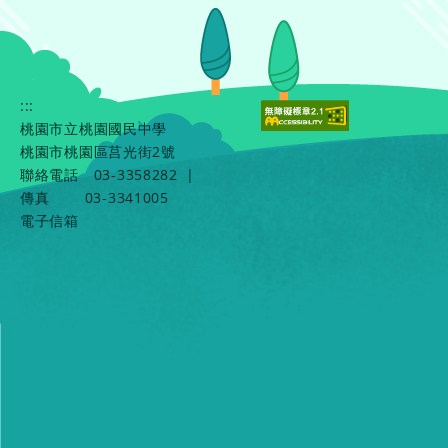
:::
桃園市立桃園國民中學
桃園市桃園區莒光街2號
聯絡電話
03-3358282
|
傳真
03-3341005
電子信箱