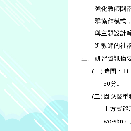
強化教師閩
群協作模式
與主題設計
進教師的社
三、
研習資訊摘
(一)
時間：11
30分。
(二)
因應嚴重特
上方式辦理（會
wo-sbn