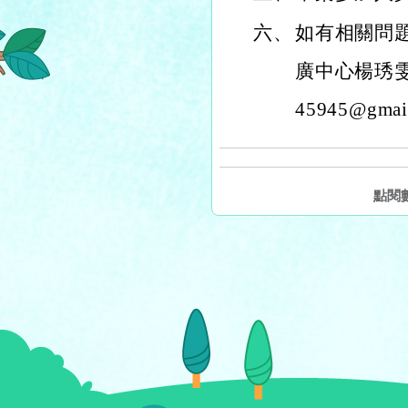
六、
如有相關問
廣中心楊琇雯小
45945@gma
點閱