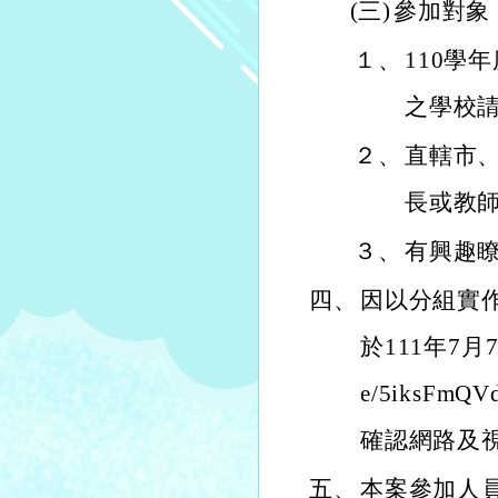
(三)
參加對象
１、
110學
之學校
２、
直轄市
長或教
３、
有興趣
四、
因以分組實
於111年7月7
e/5iksF
確認網路及
五、
本案參加人