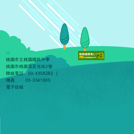
:::
桃園市立桃園國民中學
桃園市桃園區莒光街2號
聯絡電話
03-3358282
|
傳真
03-3341005
電子信箱