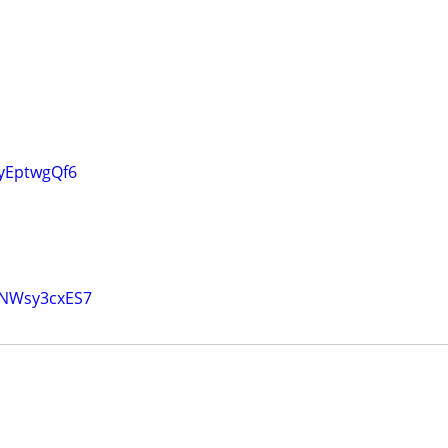
XyEptwgQf6
xNWsy3cxES7