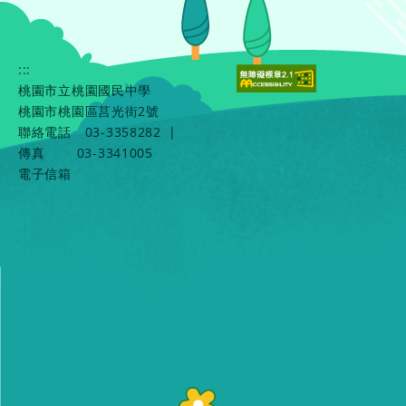
:::
桃園市立桃園國民中學
桃園市桃園區莒光街2號
聯絡電話
03-3358282
|
傳真
03-3341005
電子信箱