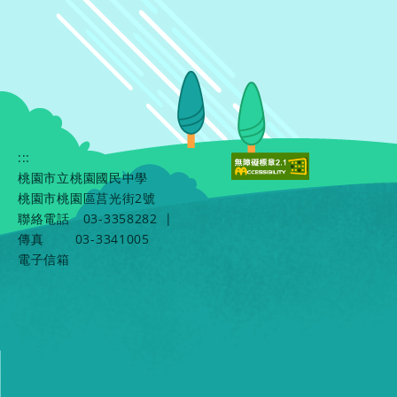
:::
桃園市立桃園國民中學
桃園市桃園區莒光街2號
聯絡電話
03-3358282
|
傳真
03-3341005
電子信箱