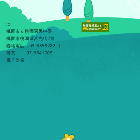
:::
桃園市立桃園國民中學
桃園市桃園區莒光街2號
聯絡電話
03-3358282
|
傳真
03-3341005
電子信箱