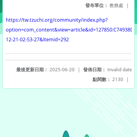
發布單位：
教務處
|
https://tw.tzuchi.org/community/index.php?
option=com_content&view=article&id=127850:C74938D
12-21-02-53-27&Itemid=292
最後更新日期：
2025-06-20
|
發佈日期：
Invalid date
點閱數：
2130
|