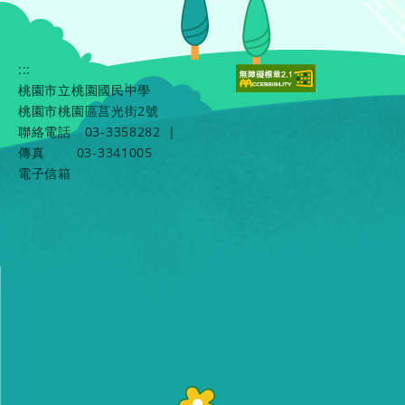
:::
桃園市立桃園國民中學
桃園市桃園區莒光街2號
聯絡電話
03-3358282
|
傳真
03-3341005
電子信箱