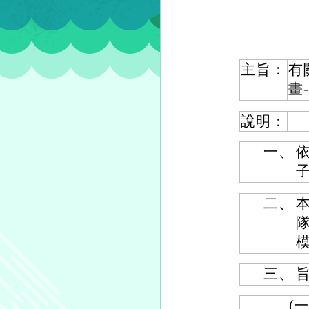
主旨：
有
畫
說明：
一、
二、
三、
(一