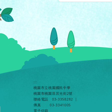
:::
桃園市立桃園國民中學
桃園市桃園區莒光街2號
聯絡電話
03-3358282
|
傳真
03-3341005
電子信箱