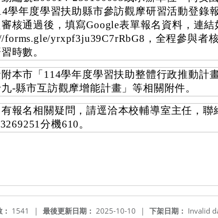
114學年度學習扶助縣市參訪觀摩研習活動登錄
審核通過後，填寫Google表單報名資料，連結如
://forms.gle/yrxpf3ju39C7rRbG8，全程參
研習時數。
檢附本市「114學年度學習扶助整體行政推動計
十九-縣市互訪觀摩增能計畫」等相關附件。
如有報名相關疑問，請逕洽本校輔導室主任，聯
-3269251分機610。
數：
1541
|
最後更新日期：
2025-10-10
|
下架日期：
Invalid d