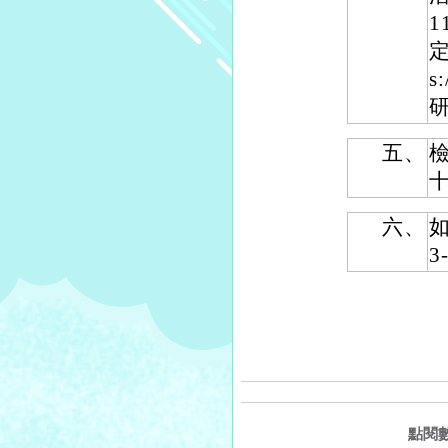
定
s
五、
六、
3
點閱