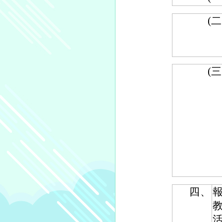
(二
(三
四、
活