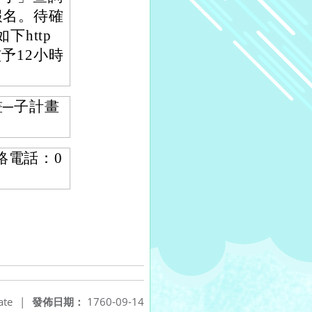
報名。待確
下http
與者核予12小時
畫─子計畫
絡電話：0
ate
|
發佈日期：
1760-09-14