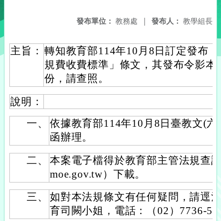
發布單位：
教務處
|
發布人：
教學組長
主旨：
轉知教育部114年10月8日訂定發布
規費收費標準」條文，其發布令影本
份，請查照。
說明：
一、
依據教育部114年10月8日臺教文(六)字
函辦理。
二、
本案電子檔得於教育部主管法規查詢系統（ht
moe.gov.tw）下載。
三、
如對本法規條文有任何疑問，請逕
育司闕小姐，電話：（02）7736-56