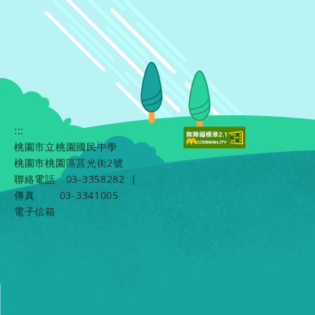
:::
桃園市立桃園國民中學
桃園市桃園區莒光街2號
聯絡電話
03-3358282
|
傳真
03-3341005
電子信箱