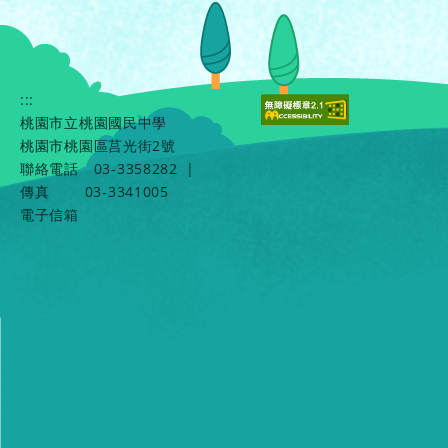
:::
桃園市立桃園國民中學
桃園市桃園區莒光街2號
聯絡電話
03-3358282
|
傳真
03-3341005
電子信箱