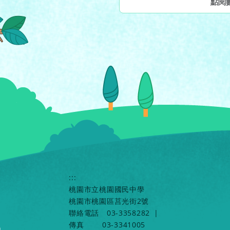
點閱
:::
桃園市立桃園國民中學
桃園市桃園區莒光街2號
聯絡電話
03-3358282
|
傳真
03-3341005