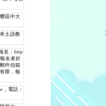
壢區中大
本土語教
名：http
，成功報名者於
郵件信箱
有限，報
.tw，電話：