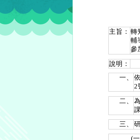
主旨：
轉
輔
參
說明：
一、
依
二、
三、
(一