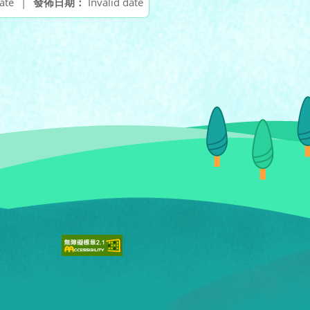
ate
|
發佈日期：
Invalid date