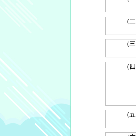
(二
(三
(四
(五