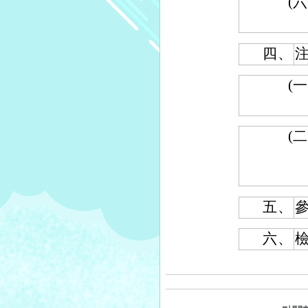
(六
四、
(一
(二
五、
六、