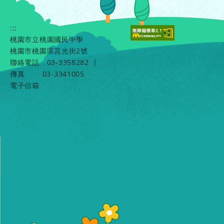
:::
桃園市立桃園國民中學
桃園市桃園區莒光街2號
聯絡電話
03-3358282
|
傳真
03-3341005
電子信箱