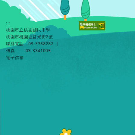
:::
桃園市立桃園國民中學
桃園市桃園區莒光街2號
聯絡電話
03-3358282
|
傳真
03-3341005
電子信箱