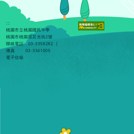
:::
桃園市立桃園國民中學
桃園市桃園區莒光街2號
聯絡電話
03-3358282
|
傳真
03-3341005
電子信箱