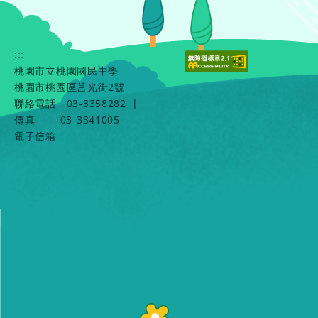
:::
桃園市立桃園國民中學
桃園市桃園區莒光街2號
聯絡電話
03-3358282
|
傳真
03-3341005
電子信箱