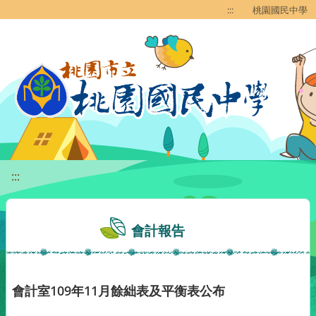
移至網頁之主要內容區位置
:::
桃園國民中學
:::
會計報告
會計室109年11月餘絀表及平衡表公布