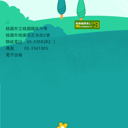
:::
桃園市立桃園國民中學
桃園市桃園區莒光街2號
聯絡電話
03-3358282
|
傳真
03-3341005
電子信箱