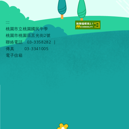
:::
桃園市立桃園國民中學
桃園市桃園區莒光街2號
聯絡電話
03-3358282
|
傳真
03-3341005
電子信箱