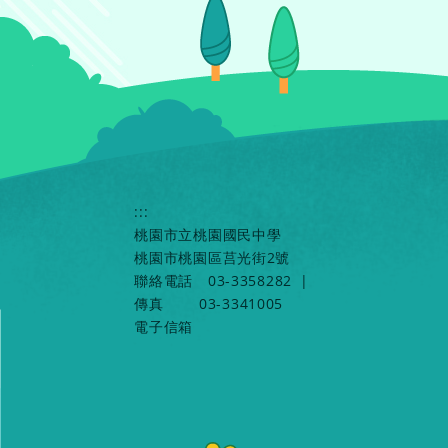
:::
桃園市立桃園國民中學
桃園市桃園區莒光街2號
聯絡電話
03-3358282
|
傳真
03-3341005
電子信箱