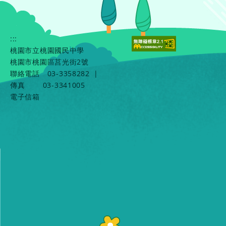
:::
桃園市立桃園國民中學
桃園市桃園區莒光街2號
聯絡電話
03-3358282
|
傳真
03-3341005
電子信箱