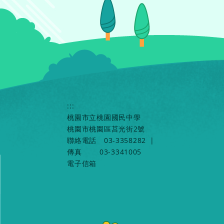
:::
桃園市立桃園國民中學
桃園市桃園區莒光街2號
聯絡電話
03-3358282
|
傳真
03-3341005
電子信箱