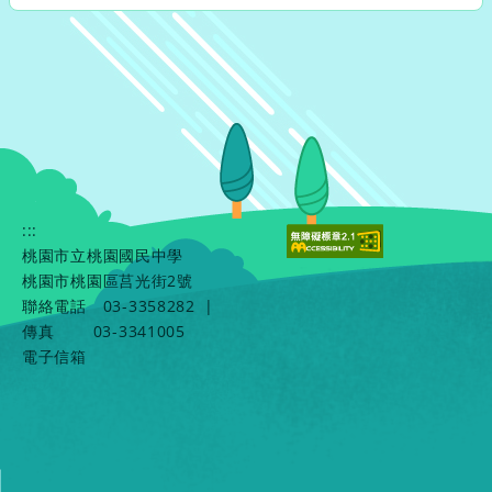
:::
桃園市立桃園國民中學
桃園市桃園區莒光街2號
聯絡電話
03-3358282
|
傳真
03-3341005
電子信箱