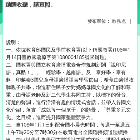
踴躍收聽，請查照。
發布單位：
教務處
|
說明：
一、依據教育部國民及學前教育署(以下稱國教署)108年1
月14日臺教國署原字第1080004185號函辦理。
二、國教署與國立教育廣播電臺合作規劃新闢「說印尼
語，真酷！」、「輕鬆學・越南語」及「泰好學・泰有
趣」印越泰3國兒童母語廣播語言學習節目，希藉由廣播收
聽親子共學，增進新住民子女對媽媽母國文化的了解和尊
重，由母語老師及新二代學生共同主持，以標準的發音、
清楚的聲調，進行活潑有趣的情境式會話，並帶入各國文
化介紹，落實「成就每一個孩子」的願景，「尊重多元文
化」之目標，進而提升國家整體競爭力。
三、自108年1月1日起配合國小晨光時間，每週一至週五
上午7時20分至7時30分在教育電台全國聯播頻道陸續播
出，節目以學生為學習主體設計主題式內容，搭配生動有