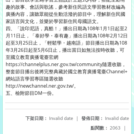
趣的故事、會話與歌謠，參考新住民語文學習教材改編為
廣播內容，讓聽眾能從生動活潑的節目中，理解新住民國
家語言與文化，並樂於學習新住民母國語文。
四、「說印尼語，真酷！」播出日期為108年1月1日起至2
月11日止，「泰好學・泰有趣」播出日期為108年2月12日
起至3月25日止，「輕鬆學・越南語」節目播出日期為108
年3月26日起至5月6日止，播出當日如無法按時收聽，可
至國立教育廣播電臺官網
https://channelplus.ner.gov.tw/community隨選收聽，
整套節目播出後將完整典藏於國立教育廣播電臺Channel+
網站語言學習專區隨選收聽
http://newchannel.ner.gov.tw/。
五、檢附節目DM一份。
下架日期：
Invalid date
|
發佈日期：
Invalid date
點閱數：
2063
|