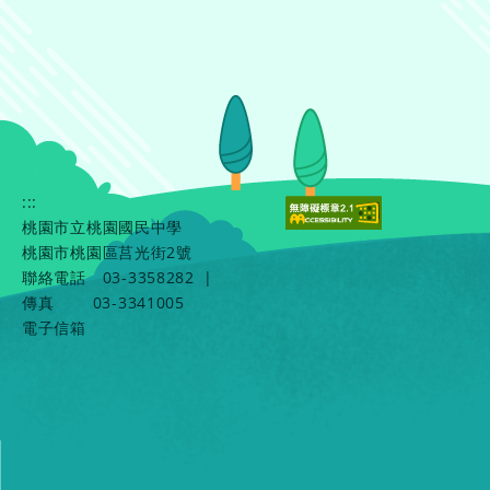
:::
桃園市立桃園國民中學
桃園市桃園區莒光街2號
聯絡電話
03-3358282
|
傳真
03-3341005
電子信箱