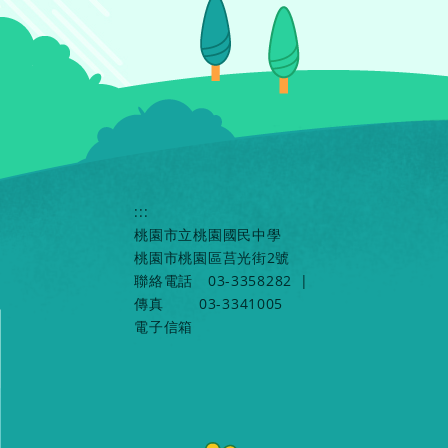
:::
桃園市立桃園國民中學
桃園市桃園區莒光街2號
聯絡電話
03-3358282
|
傳真
03-3341005
電子信箱