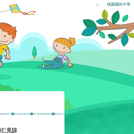
:::
桃園國民中學
同仁見諒