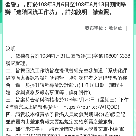
習營」，訂於108年3月6日至108年6月13日期間舉
辦「進階回流工作坊」，詳如說明，請查照。
發布單位：
教務處
|
說明：
一、依據教育部108年1月31日臺教師(三)字第1080016338
號函辦理。
二、旨揭回流工作坊旨在提供曾經完整參加過「系統化課
綱導向素養課程設計研習營」培訓課程者之進階學習的機
會，進一步提升課程專業設計能力(工作坊日期、課程主
題、參與資格及報名事宜等，詳如附件)。
三、旨案符合參與資格者於108年2月20日（星期三）下午
4時前完成上網報名(網址：https://reurl.cc/W1QDD)。
四、請貴校本權責核予旨揭人員於參與期間公(差)假登記，
並依國內出差旅費報支要點規定支給所需之差旅費。
五、如有未盡事宜，請逕洽國立清華大學蕭文雅小姐(電