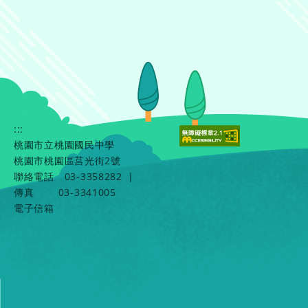
:::
桃園市立桃園國民中學
桃園市桃園區莒光街2號
聯絡電話
03-3358282
|
傳真
03-3341005
電子信箱