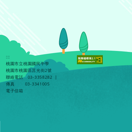
:::
桃園市立桃園國民中學
桃園市桃園區莒光街2號
聯絡電話
03-3358282
|
傳真
03-3341005
電子信箱