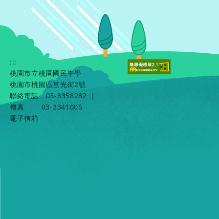
:::
桃園市立桃園國民中學
桃園市桃園區莒光街2號
聯絡電話
03-3358282
|
傳真
03-3341005
電子信箱