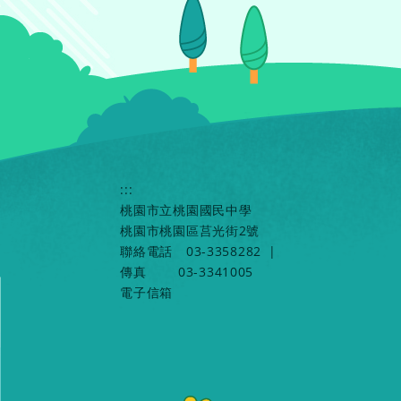
:::
桃園市立桃園國民中學
桃園市桃園區莒光街2號
聯絡電話
03-3358282
|
傳真
03-3341005
電子信箱