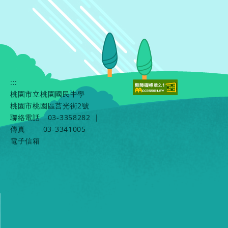
:::
桃園市立桃園國民中學
桃園市桃園區莒光街2號
聯絡電話
03-3358282
|
傳真
03-3341005
電子信箱