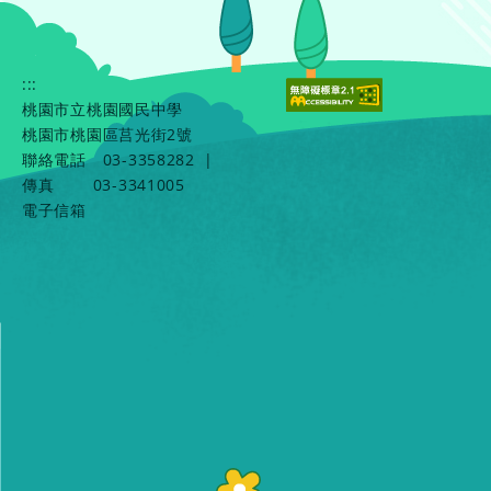
:::
桃園市立桃園國民中學
桃園市桃園區莒光街2號
聯絡電話
03-3358282
|
傳真
03-3341005
電子信箱