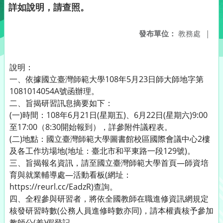
詳如說明，請查照。
發布單位：
教務處
|
說明：
一、依據國立臺灣師範大學108年5月23日師大師地字第
1081014054A號函辦理。
二、旨揭研習訊息摘要如下：
(一)時間：108年6月21日(星期五)、6月22日(星期六)9:00
至17:00（8:30開始報到），詳參附件議程表。
(二)地點：國立臺灣師範大學圖書館校區國際會議中心2樓
及各工作坊場地(地址：臺北市和平東路一段129號)。
三、旨揭報名資訊，請至國立臺灣師範大學首頁—師資培
育與就業輔導處—活動看板(網址：
https://reurl.cc/EadzR)查詢。
四、全程參與研習者，將依全國教師在職進修資訊網規定
核發研習時數(公務人員進修時數亦同)，請本權責核予參加
教師公(差)假登記。